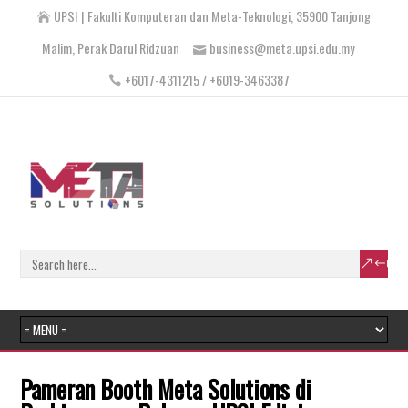
UPSI | Fakulti Komputeran dan Meta-Teknologi, 35900 Tanjong
Malim, Perak Darul Ridzuan
business@meta.upsi.edu.my
+6017-4311215 / +6019-3463387
Pameran Booth Meta Solutions di