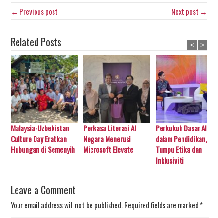
← Previous post
Next post →
Related Posts
<
>
Malaysia-Uzbekistan
Perkasa Literasi AI
Perkukuh Dasar AI
Culture Day Eratkan
Negara Menerusi
dalam Pendidikan,
Hubungan di Semenyih
Microsoft Elevate
Tumpu Etika dan
Inklusiviti
Leave a Comment
Your email address will not be published.
Required fields are marked
*